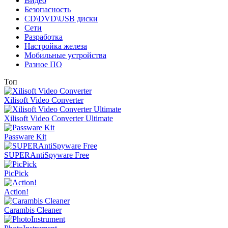
Видео
Безопасность
CD\DVD\USB диски
Сети
Разработка
Настройка железа
Мобильные устройства
Разное ПО
Топ
Xilisoft Video Converter
Xilisoft Video Converter Ultimate
Passware Kit
SUPERAntiSpyware Free
PicPick
Action!
Carambis Cleaner