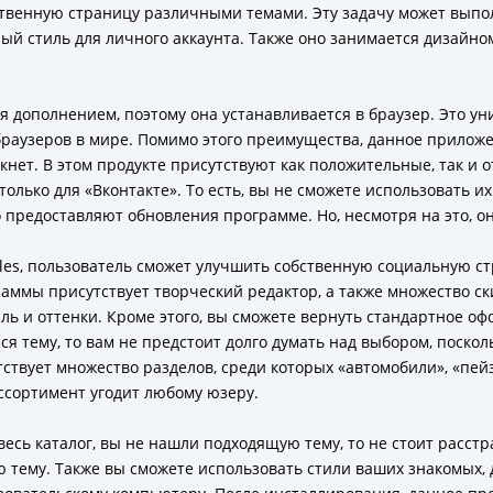
твенную страницу различными темами. Эту задачу может выпол
ый стиль для личного аккаунта. Также оно занимается дизайн
ся дополнением, поэтому она устанавливается в браузер. Это ун
раузеров в мире. Помимо этого преимущества, данное приложен
кнет. В этом продукте присутствуют как положительные, так и
олько для «Вконтакте». То есть, вы не сможете использовать и
 предоставляют обновления программе. Но, несмотря на это, он
les, пользователь сможет улучшить собственную социальную стр
аммы присутствует творческий редактор, а также множество ск
ль и оттенки. Кроме этого, вы сможете вернуть стандартное оф
 тему, то вам не предстоит долго думать над выбором, поскол
ствует множество разделов, среди которых «автомобили», «пей
ссортимент угодит любому юзеру.
 весь каталог, вы не нашли подходящую тему, то не стоит расст
 тему. Также вы сможете использовать стили ваших знакомых, д