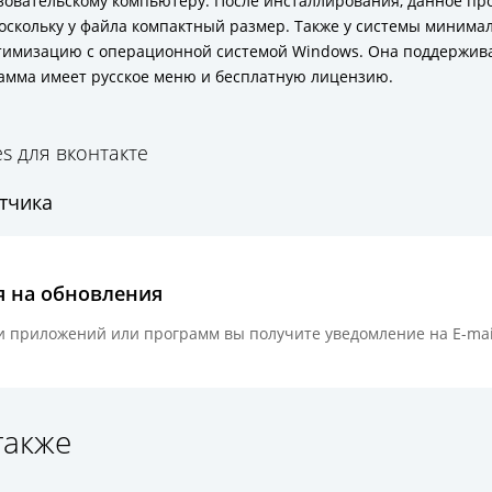
зовательскому компьютеру. После инсталлирования, данное пр
поскольку у файла компактный размер. Также у системы минима
имизацию с операционной системой Windows. Она поддерживает
ограмма имеет русское меню и бесплатную лицензию.
es для вконтакте
отчика
я на обновления
 приложений или программ вы получите уведомление на E-mai
также