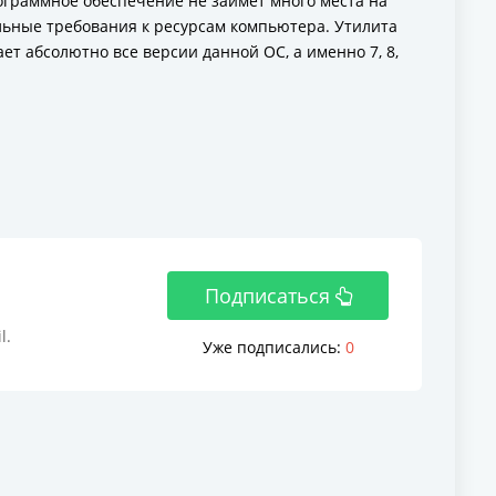
ограммное обеспечение не займёт много места на
льные требования к ресурсам компьютера. Утилита
 абсолютно все версии данной ОС, а именно 7, 8,
Подписаться
l.
Уже подписались:
0