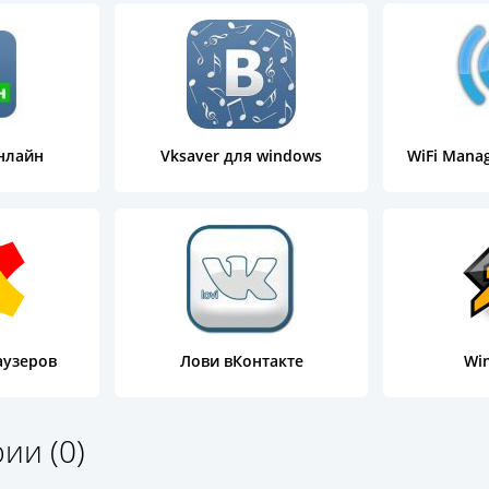
нлайн
Vksaver для windows
WiFi Mana
аузеров
Лови вКонтакте
Win
ии (0)