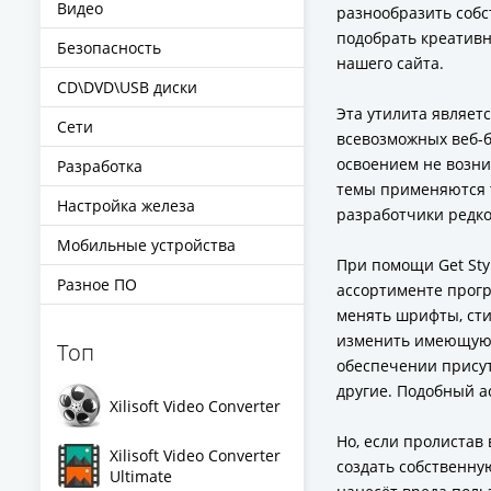
Видео
разнообразить собс
подобрать креативн
Безопасность
нашего сайта.
CD\DVD\USB диски
Эта утилита являет
Сети
всевозможных веб-б
освоением не возни
Разработка
темы применяются т
Настройка железа
разработчики редко
Мобильные устройства
При помощи Get Sty
Разное ПО
ассортименте прогр
менять шрифты, сти
изменить имеющуюся
Топ
обеспечении присут
другие. Подобный а
Xilisoft Video Converter
Но, если пролистав
Xilisoft Video Converter
создать собственную
Ultimate