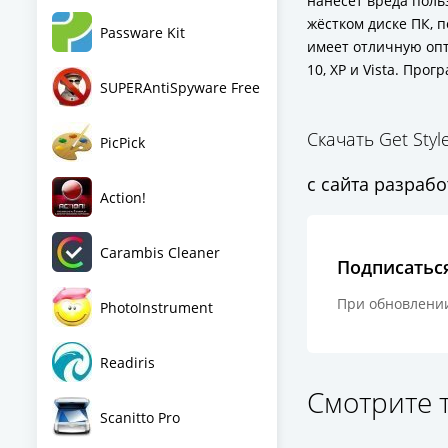
нанесёт вреда поль
жёстком диске ПК, 
Passware Kit
имеет отличную опт
10, XP и Vista. Пр
SUPERAntiSpyware Free
Скачать Get Styl
PicPick
с сайта разраб
Action!
Carambis Cleaner
Подписатьс
При обновлении
PhotoInstrument
Readiris
Смотрите 
Scanitto Pro