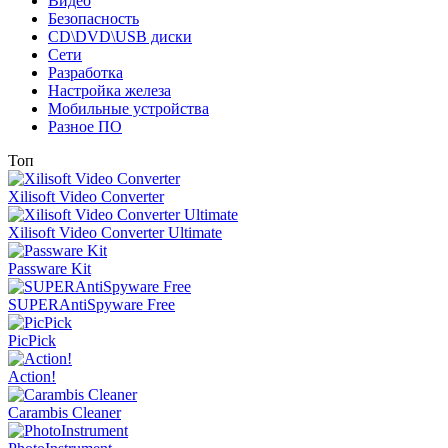
Видео
Безопасность
CD\DVD\USB диски
Сети
Разработка
Настройка железа
Мобильные устройства
Разное ПО
Топ
Xilisoft Video Converter
Xilisoft Video Converter Ultimate
Passware Kit
SUPERAntiSpyware Free
PicPick
Action!
Carambis Cleaner