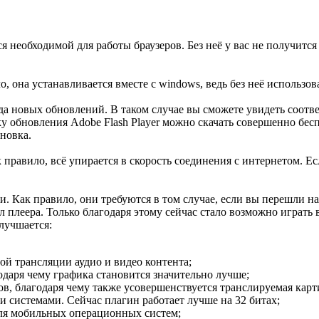
тся необходимой для работы браузеров. Без неё у вас не получитс
о, она устанавливается вместе с windows, ведь без неё использ
ыхода новых обновлений. В таком случае вы сможете увидеть соо
ку обновления Adobe Flash Player можно скачать совершенно бес
новка.
 правило, всё упирается в скорость соединения с интернетом. Е
 Как правило, они требуются в том случае, если вы перешли на
плеера. Только благодаря этому сейчас стало возможно играть 
лучшается:
й трансляции аудио и видео контента;
одаря чему графика становится значительно лучше;
ов, благодаря чему также усовершенствуется транслируемая карт
 системами. Сейчас плагин работает лучше на 32 битах;
для мобильных операционных систем;