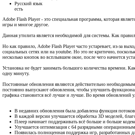
Русский язык
есть
Adobe Flash Player - это специальная программа, которая являе
игры и многое другое.
Данная утилита является необходимой для системы. Как правил
Но как правило, Adobe Flash Player часто устаревает, из-за в
социальных сетях или на youtube. Но это не критично, посколь
несколько кнопок во всплывшем окне, после чего начнется уста
Установка не будет занимать большого количества времени. Как
одну минуту.
Постоянные обновления являются действительно необходимыми.
постоянно выпускают обновления, чтобы улучшить функционал 
графика становится всё лучше и лучше. Во время обновлений у
В недавних обновления была добавлена функция потоково
В каждой версии улучшается обработка 3D моделей, благ
Плеер начинает поддерживать всё больше и больше кодек
Улучшается оптимизация с 64 разрядными операционными
Появилась полноценная поддержка игр, разработанных 