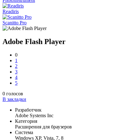
PhotoInstrument
Readiris
Scanitto Pro
Adobe Flash Player
0
1
2
3
4
5
0
голосов
В закладки
Разработчик
Adobe Systems Inc
Категория
Расширения для браузеров
Система
Windows XP, Vista, 7, 8