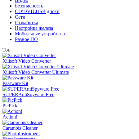
Видео
Безопасность
CD\DVD\USB диски
Сети
Разработка
Настройка железа
Мобильные устройства
Разное ПО
Топ
Xilisoft Video Converter
Xilisoft Video Converter Ultimate
Passware Kit
SUPERAntiSpyware Free
PicPick
Action!
Carambis Cleaner