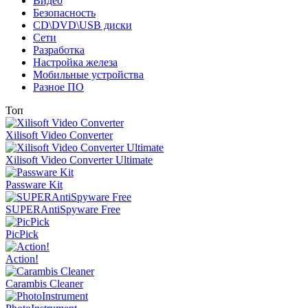
Видео
Безопасность
CD\DVD\USB диски
Сети
Разработка
Настройка железа
Мобильные устройства
Разное ПО
Топ
Xilisoft Video Converter
Xilisoft Video Converter Ultimate
Passware Kit
SUPERAntiSpyware Free
PicPick
Action!
Carambis Cleaner