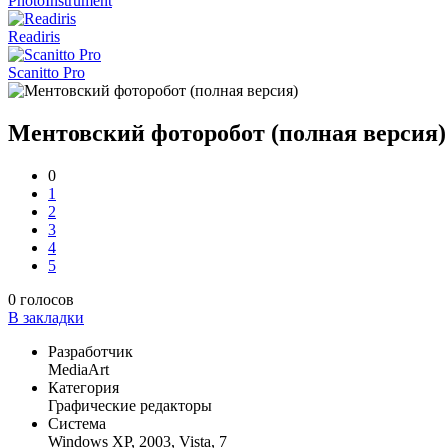
PhotoInstrument
Readiris
Scanitto Pro
Ментовский фоторобот (полная версия)
0
1
2
3
4
5
0
голосов
В закладки
Разработчик
MediaArt
Категория
Графические редакторы
Система
Windows XP, 2003, Vista, 7