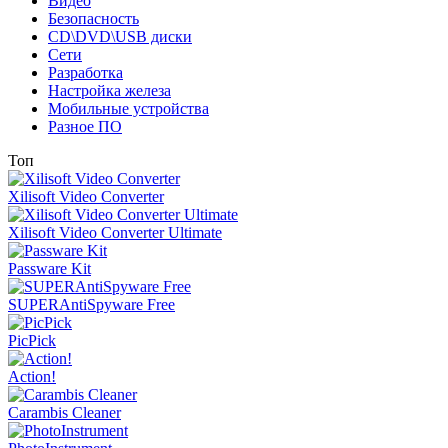
Видео
Безопасность
CD\DVD\USB диски
Сети
Разработка
Настройка железа
Мобильные устройства
Разное ПО
Топ
Xilisoft Video Converter
Xilisoft Video Converter Ultimate
Passware Kit
SUPERAntiSpyware Free
PicPick
Action!
Carambis Cleaner