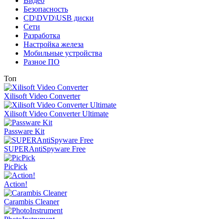
Видео
Безопасность
CD\DVD\USB диски
Сети
Разработка
Настройка железа
Мобильные устройства
Разное ПО
Топ
Xilisoft Video Converter
Xilisoft Video Converter Ultimate
Passware Kit
SUPERAntiSpyware Free
PicPick
Action!
Carambis Cleaner