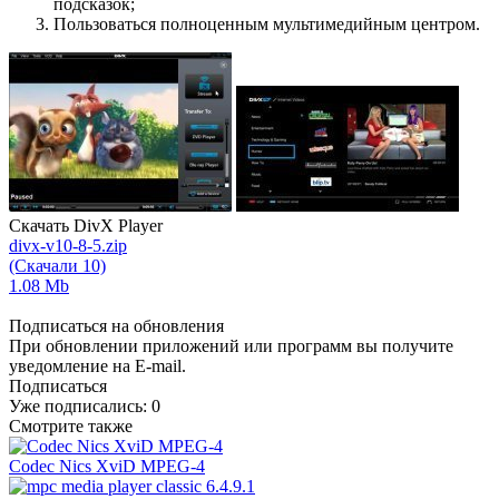
подсказок;
Пользоваться полноценным мультимедийным центром.
Скачать DivX Player
divx-v10-8-5.zip
(Скачали 10)
1.08 Mb
Подписаться на обновления
При обновлении приложений или программ вы получите
уведомление на E-mail.
Подписаться
Уже подписались:
0
Смотрите также
Codec Nics XviD MPEG-4