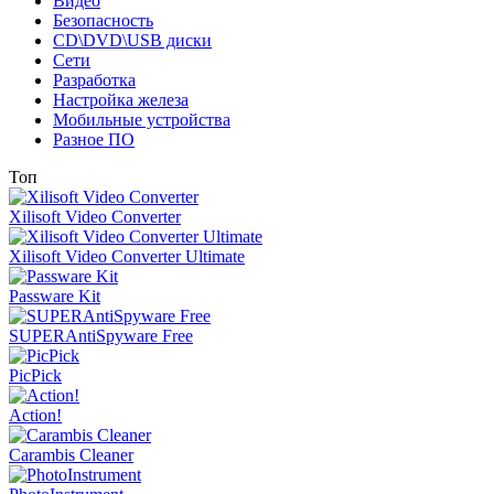
Видео
Безопасность
CD\DVD\USB диски
Сети
Разработка
Настройка железа
Мобильные устройства
Разное ПО
Топ
Xilisoft Video Converter
Xilisoft Video Converter Ultimate
Passware Kit
SUPERAntiSpyware Free
PicPick
Action!
Carambis Cleaner