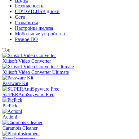
Видео
Безопасность
CD\DVD\USB диски
Сети
Разработка
Настройка железа
Мобильные устройства
Разное ПО
Топ
Xilisoft Video Converter
Xilisoft Video Converter Ultimate
Passware Kit
SUPERAntiSpyware Free
PicPick
Action!
Carambis Cleaner