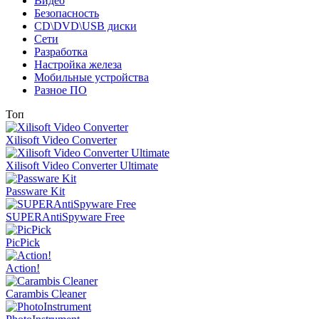
Видео
Безопасность
CD\DVD\USB диски
Сети
Разработка
Настройка железа
Мобильные устройства
Разное ПО
Топ
Xilisoft Video Converter
Xilisoft Video Converter Ultimate
Passware Kit
SUPERAntiSpyware Free
PicPick
Action!
Carambis Cleaner