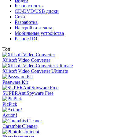
Видео
Безопасность
CD\DVD\USB диски
Сети
Разработка
Настройка железа
Мобильные устройства
Разное ПО
Топ
Xilisoft Video Converter
Xilisoft Video Converter Ultimate
Passware Kit
SUPERAntiSpyware Free
PicPick
Action!
Carambis Cleaner