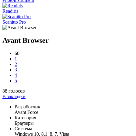
PhotoInstrument
Readiris
Scanitto Pro
Avant Browser
60
1
2
3
4
5
88
голосов
В закладки
Разработчик
Avant Force
Категория
Браузеры
Система
Windows 10, 8.1, 8, 7, Vista