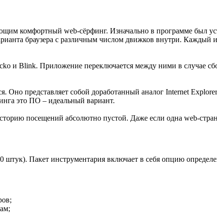
ющим комфортный web-сёрфинг. Изначально в программе был устан
 варианта браузера с различным числом движков внутри. Каждый и
ecko и Blink. Приложение переключается между ними в случае сбо
я. Оно представляет собой доработанный аналог Internet Explor
инга это ПО – идеальный вариант.
торию посещений абсолютно пустой. Даже если одна web-страни
20 штук). Пакет инструментария включает в себя опцию определе
ров;
ам;