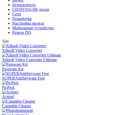
Видео
Безопасность
CD\DVD\USB диски
Сети
Разработка
Настройка железа
Мобильные устройства
Разное ПО
Топ
Xilisoft Video Converter
Xilisoft Video Converter Ultimate
Passware Kit
SUPERAntiSpyware Free
PicPick
Action!
Carambis Cleaner