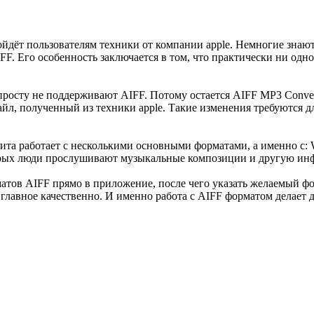
дойдёт пользователям техники от компании apple. Немногие зн
F. Его особенность заключается в том, что практически ни одн
опросту не поддерживают AIFF. Потому остается AIFF MP3 Conve
л, полученный из техники apple. Такие изменения требуются дл
ита работает с несколькими основными форматами, а именно с: 
торых люди прослушивают музыкальные композиции и другую ин
тов AIFF прямо в приложение, после чего указать желаемый фор
е главное качественно. И именно работа с AIFF форматом делае