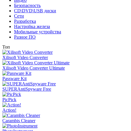
Видео
Безопасность
CD\DVD\USB диски
Сети
Разработка
Настройка железа
Мобильные устройства
Разное ПО
Топ
Xilisoft Video Converter
Xilisoft Video Converter Ultimate
Passware Kit
SUPERAntiSpyware Free
PicPick
Action!
Carambis Cleaner