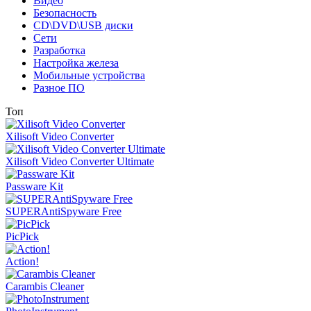
Видео
Безопасность
CD\DVD\USB диски
Сети
Разработка
Настройка железа
Мобильные устройства
Разное ПО
Топ
Xilisoft Video Converter
Xilisoft Video Converter Ultimate
Passware Kit
SUPERAntiSpyware Free
PicPick
Action!
Carambis Cleaner