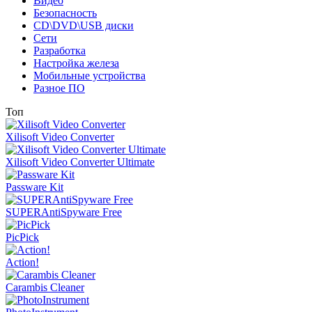
Видео
Безопасность
CD\DVD\USB диски
Сети
Разработка
Настройка железа
Мобильные устройства
Разное ПО
Топ
Xilisoft Video Converter
Xilisoft Video Converter Ultimate
Passware Kit
SUPERAntiSpyware Free
PicPick
Action!
Carambis Cleaner