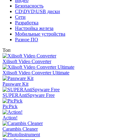
Видео
Безопасность
CD\DVD\USB диски
Сети
Разработка
Настройка железа
Мобильные устройства
Разное ПО
Топ
Xilisoft Video Converter
Xilisoft Video Converter Ultimate
Passware Kit
SUPERAntiSpyware Free
PicPick
Action!
Carambis Cleaner