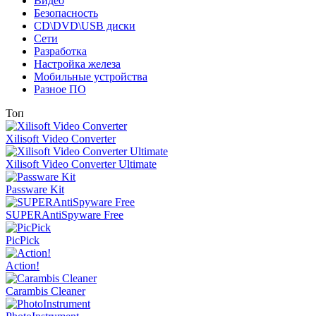
Видео
Безопасность
CD\DVD\USB диски
Сети
Разработка
Настройка железа
Мобильные устройства
Разное ПО
Топ
Xilisoft Video Converter
Xilisoft Video Converter Ultimate
Passware Kit
SUPERAntiSpyware Free
PicPick
Action!
Carambis Cleaner