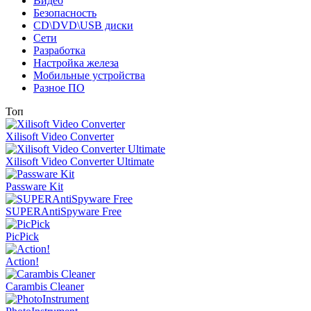
Видео
Безопасность
CD\DVD\USB диски
Сети
Разработка
Настройка железа
Мобильные устройства
Разное ПО
Топ
Xilisoft Video Converter
Xilisoft Video Converter Ultimate
Passware Kit
SUPERAntiSpyware Free
PicPick
Action!
Carambis Cleaner