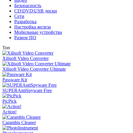
Видео
Безопасность
CD\DVD\USB диски
Сети
Разработка
Настройка железа
Мобильные устройства
Разное ПО
Топ
Xilisoft Video Converter
Xilisoft Video Converter Ultimate
Passware Kit
SUPERAntiSpyware Free
PicPick
Action!
Carambis Cleaner