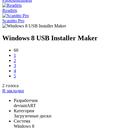
PhotoInstrument
Readiris
Scanitto Pro
Windows 8 USB Installer Maker
60
1
2
3
4
5
2
голоса
В закладки
Разработчик
deviantART
Категория
Загрузочные диски
Система
Windows 8