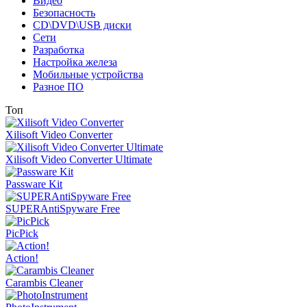
Видео
Безопасность
CD\DVD\USB диски
Сети
Разработка
Настройка железа
Мобильные устройства
Разное ПО
Топ
Xilisoft Video Converter
Xilisoft Video Converter Ultimate
Passware Kit
SUPERAntiSpyware Free
PicPick
Action!
Carambis Cleaner