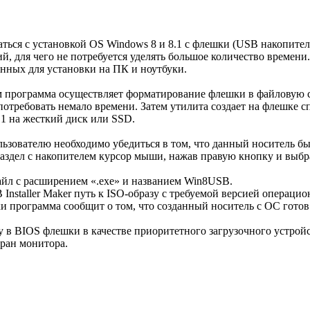
аться с установкой OS Windows 8 и 8.1 с флешки (USB накопите
, для чего не потребуется уделять большое количество времени.
нных для установки на ПК и ноутбуки.
м программа осуществляет форматирование флешки в файловую с
отребовать немало времени. Затем утилита создает на флешке с
.1 на жесткий диск или SSD.
ьзователю необходимо убедиться в том, что данный носитель б
 раздел с накопителем курсор мыши, нажав правую кнопку и выбр
айл c расширением «.exe» и названием Win8USB.
Installer Maker путь к ISO-образу с требуемой версией операци
и программа сообщит о том, что созданный носитель с ОС готов
у в BIOS флешки в качестве приоритетного загрузочного устрой
ран монитора.