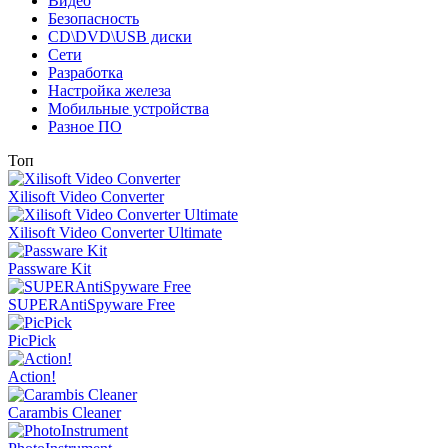
Видео
Безопасность
CD\DVD\USB диски
Сети
Разработка
Настройка железа
Мобильные устройства
Разное ПО
Топ
Xilisoft Video Converter
Xilisoft Video Converter Ultimate
Passware Kit
SUPERAntiSpyware Free
PicPick
Action!
Carambis Cleaner